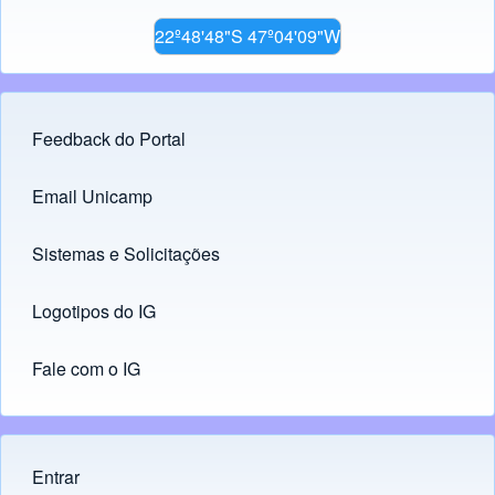
22º48'48"S 47º04'09"W
Feedback do Portal
Footer menu
Email Unicamp
(opens in new tab)
Links
Sistemas e Solicitações
(opens in new tab)
Logotipos do IG
(opens in new tab)
Fale com o IG
Entrar
Menu do usuário