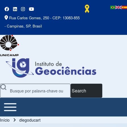
Rua Carlos Gomes, 250 - CEP: 13083-855
- Campinas, SP, Brasil
Search
Toggle main menu
Main Menu
Início
diegoducart
Trilha de navegação