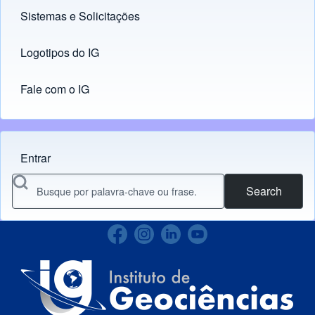
Sistemas e Solicitações
(opens in new tab)
Logotipos do IG
(opens in new tab)
Fale com o IG
Entrar
Menu do usuário
Search