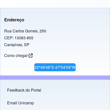
Endereço
Rua Carlos Gomes, 250
CEP: 13083-855
Campinas, SP
Como chegar
22º48'48"S 47º04'09"W
Feedback do Portal
Footer menu
Email Unicamp
(opens in new tab)
Links