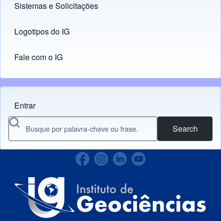
Sistemas e Solicitações
(opens in new tab)
Logotipos do IG
(opens in new tab)
Fale com o IG
Entrar
Menu do usuário
Search