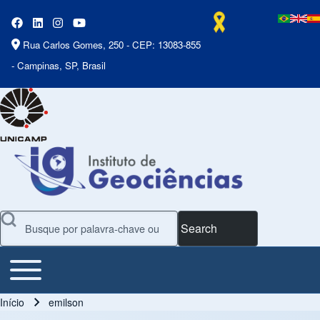
Rua Carlos Gomes, 250 - CEP: 13083-855
- Campinas, SP, Brasil
Search
Toggle main menu
Main Menu
Início
emilson
Trilha de navegação