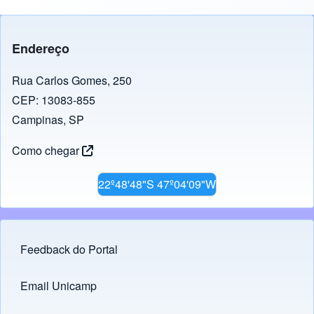
Endereço
Rua Carlos Gomes, 250
CEP: 13083-855
Campinas, SP
Como chegar
22º48'48"S 47º04'09"W
Feedback do Portal
Footer menu
Email Unicamp
(opens in new tab)
Links