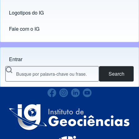
Logotipos do IG
(opens in new tab)
Fale com o IG
Entrar
Menu do usuário
Search