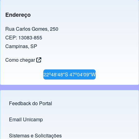
Endereço
Rua Carlos Gomes, 250
CEP: 13083-855
Campinas, SP
Como chegar
22º48'48"S 47º04'09"W
Feedback do Portal
Footer menu
Email Unicamp
(opens in new tab)
Links
Sistemas e Solicitações
(opens in new tab)