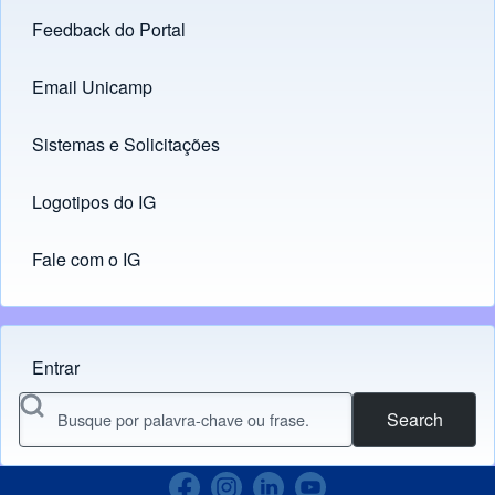
Feedback do Portal
Footer menu
Email Unicamp
(opens in new tab)
Links
Sistemas e Solicitações
(opens in new tab)
Logotipos do IG
(opens in new tab)
Fale com o IG
Entrar
Menu do usuário
Search