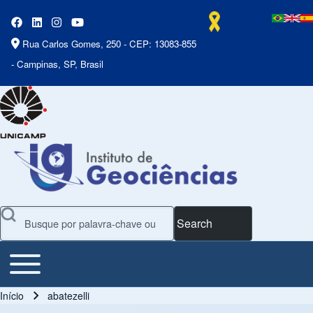
Rua Carlos Gomes, 250 - CEP: 13083-855
- Campinas, SP, Brasil
Search
Toggle main menu
Main Menu
Início
abatezelli
Trilha de navegação