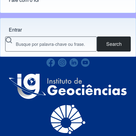
Entrar
Menu do usuário
Search