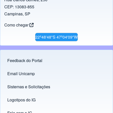
CEP: 13083-855
Campinas, SP
Como chegar
22º48'48"S 47º04'09"W
Feedback do Portal
Footer menu
Email Unicamp
(opens in new tab)
Links
Sistemas e Solicitações
(opens in new tab)
Logotipos do IG
(opens in new tab)
Fale com o IG