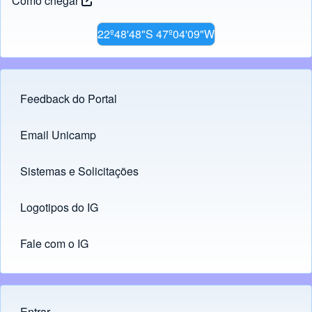
Como chegar
22º48'48"S 47º04'09"W
Feedback do Portal
Footer menu
Email Unicamp
(opens in new tab)
Links
Sistemas e Solicitações
(opens in new tab)
Logotipos do IG
(opens in new tab)
Fale com o IG
Entrar