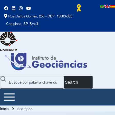
Rua Carlos Gomes, 250 - CEP: 13083-855
- Campinas, SP, Brasil
Search
Toggle main menu
Main Menu
Início
acampos
Trilha de navegação