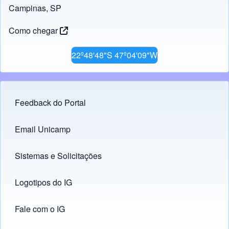
Campinas, SP
Como chegar
22º48'48"S 47º04'09"W
Feedback do Portal
Footer menu
Email Unicamp
(opens in new tab)
Links
Sistemas e Solicitações
(opens in new tab)
Logotipos do IG
(opens in new tab)
Fale com o IG