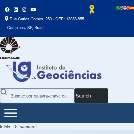
Rua Carlos Gomes, 250 - CEP: 13083-855
- Campinas, SP, Brasil
Search
Toggle main menu
Main Menu
Início
wamaral
Trilha de navegação