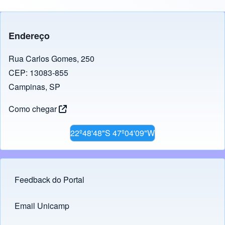
Endereço
Rua Carlos Gomes, 250
CEP: 13083-855
Campinas, SP
Como chegar
22º48'48"S 47º04'09"W
Feedback do Portal
Footer menu
Email Unicamp
(opens in new tab)
Links