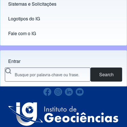
Sistemas e Solicitações
(opens in new tab)
Logotipos do IG
(opens in new tab)
Fale com o IG
Entrar
Menu do usuário
Search