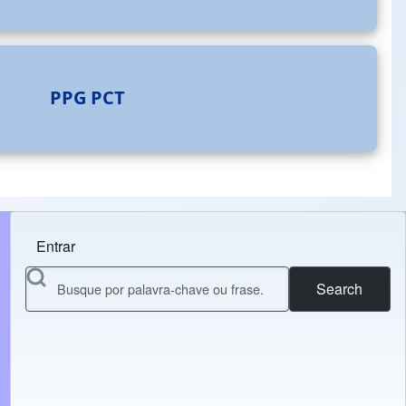
PPG
PCT
Entrar
Menu do usuário
Search