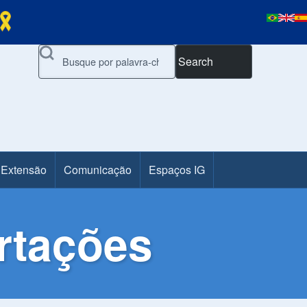
Search
 Extensão
Comunicação
Espaços IG
rtações