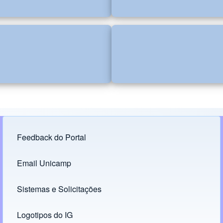
Feedback do Portal
Footer menu
Email Unicamp
(opens in new tab)
Links
Sistemas e Solicitações
(opens in new tab)
Logotipos do IG
(opens in new tab)