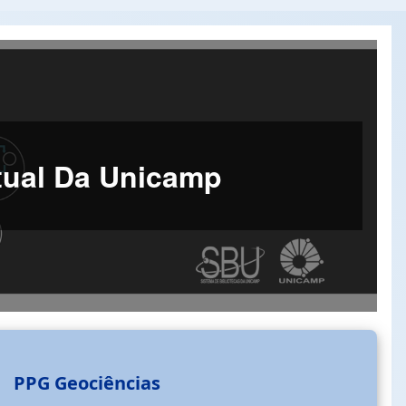
ctual Da Unicamp
PPG Geociências