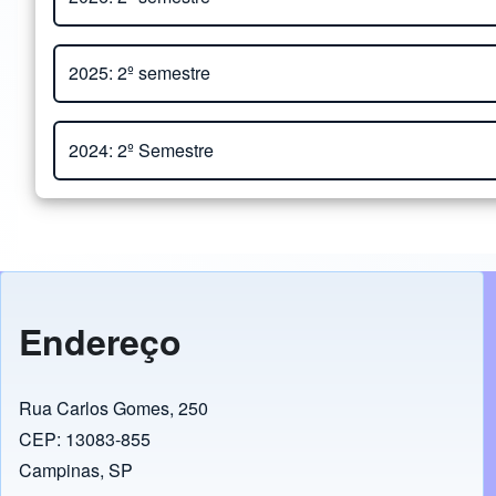
Edital de Seleção PED 2s2026_RETIFICADO (Ca
2025: 2º semestre
Alunos Selecionados para PED - 2s2026
(60.24 
Edital de Seleção PED - 2s2025
(850.36 KB)
2024: 2º Semestre
Alunos selecionados para PED 2º sem. 2025
(63
Edital de Seleção PED - Inscrições para o 2º se
Candidatos Selecionados para PED 2s2024
(465
Endereço
Rua Carlos Gomes, 250
CEP: 13083-855
Campinas, SP