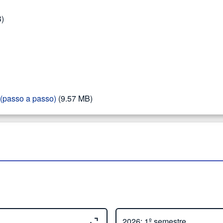
B)
 (passo a passo)
(9.57 MB)
Close or Open tab vvja-pane-230466
2026: 1º semestre