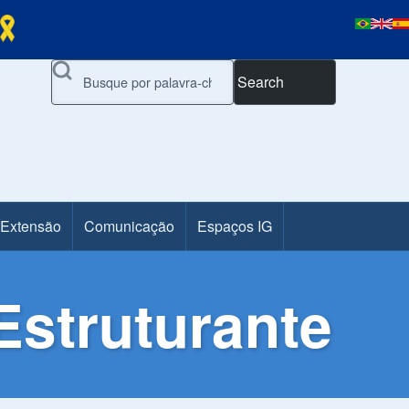
Search
 Extensão
Comunicação
Espaços IG
struturante