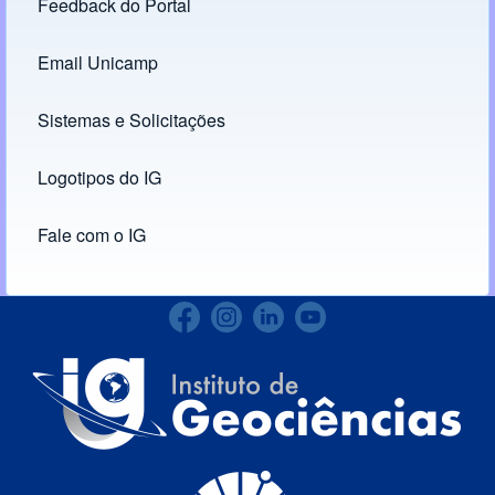
Feedback do Portal
Footer menu
Email Unicamp
(opens in new tab)
Links
Sistemas e Solicitações
(opens in new tab)
Logotipos do IG
(opens in new tab)
Fale com o IG