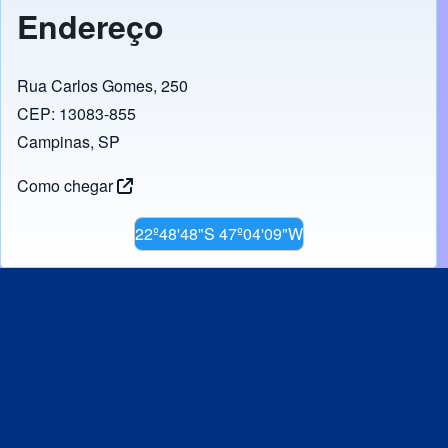
Endereço
Rua Carlos Gomes, 250
CEP: 13083-855
Campinas, SP
Como chegar
22º48'48"S 47º04'09"W