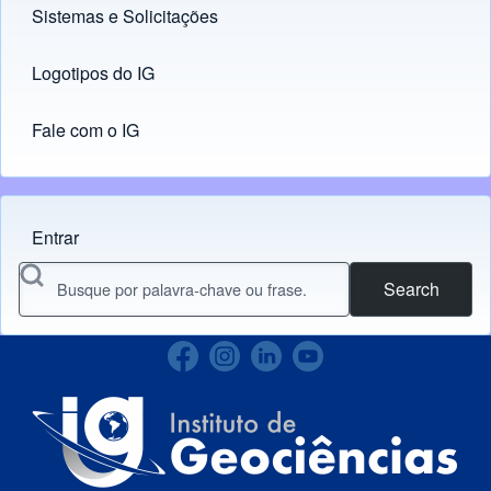
Sistemas e Solicitações
(opens in new tab)
Logotipos do IG
(opens in new tab)
Fale com o IG
Entrar
Menu do usuário
Search