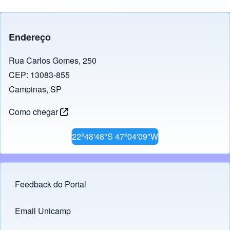
Endereço
Rua Carlos Gomes, 250
CEP: 13083-855
Campinas, SP
Como chegar
22º48'48"S 47º04'09"W
Feedback do Portal
Footer menu
Email Unicamp
(opens in new tab)
Links