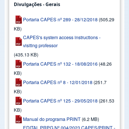
Divulgações - Gerais
Portaria CAPES nº 289 - 28/12/2018
(505.29
KB)
CAPES's system access instructions -
visiting professor
(435.13 KB)
Portaria CAPES nº 132 - 18/08/2016
(48.26
KB)
Portaria CAPES nº 8 - 12/01/2018
(251.7
KB)
Portaria CAPES nº 125 - 29/05/2018
(261.53
KB)
Manual do programa PRINT
(6.2 MB)
EDITAL PRPG Nº 004/2023 CAPES/PRINT -