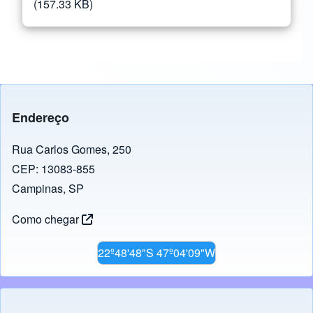
(157.33 KB)
Endereço
Rua Carlos Gomes, 250
CEP: 13083-855
Campinas, SP
Como chegar
22º48'48"S 47º04'09"W