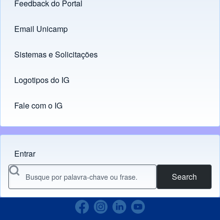
Feedback do Portal
Footer menu
Email Unicamp
(opens in new tab)
Links
Sistemas e Solicitações
(opens in new tab)
Logotipos do IG
(opens in new tab)
Fale com o IG
Entrar
Menu do usuário
Search