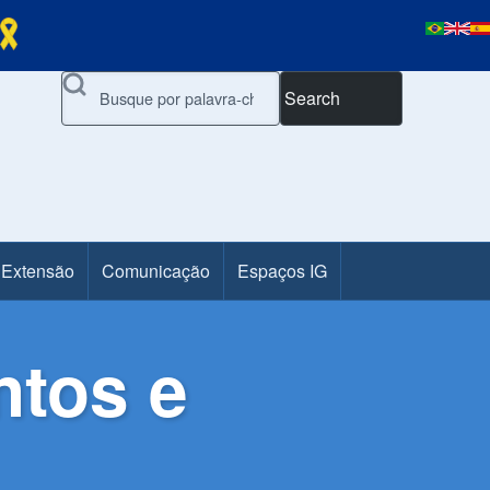
Search
 Extensão
Comunicação
Espaços IG
tos e