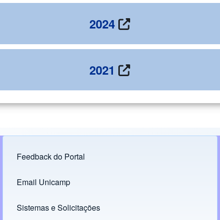
2024
2021
Feedback do Portal
Footer menu
Email Unicamp
(opens in new tab)
Links
Sistemas e Solicitações
(opens in new tab)