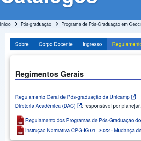
Início
Pós-graduação
Programa de Pós-Graduação em Geociê
Trilha de navegação
Sobre
Corpo Docente
Ingresso
Regulament
Regimentos Gerais
Regulamento Geral de Pós-graduação da Unicamp
Diretoria Acadêmica (DAC)
: responsável por planeja
Regulamento dos Programas de Pós-Graduação do I
Instrução Normativa CPG-IG 01_2022 - Mudança d