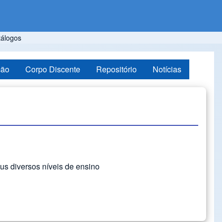
tálogos
ção
Corpo Discente
Repositório
Notícias
us diversos níveis de ensino