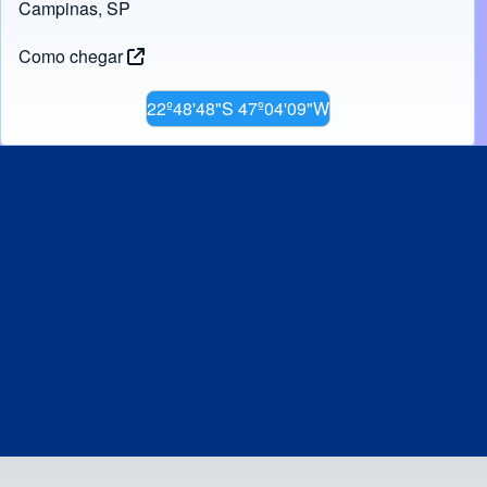
Campinas, SP
Como chegar
22º48'48"S 47º04'09"W