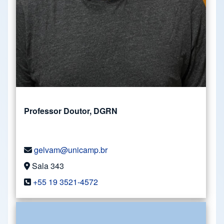
Professor Doutor, DGRN
gelvam@unicamp.br
Sala 343
+55 19 3521-4572