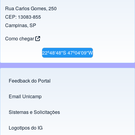
Rua Carlos Gomes, 250
CEP: 13083-855
Campinas, SP
Como chegar
22º48'48"S 47º04'09"W
Feedback do Portal
Footer menu
Email Unicamp
(opens in new tab)
Links
Sistemas e Solicitações
(opens in new tab)
Logotipos do IG
(opens in new tab)