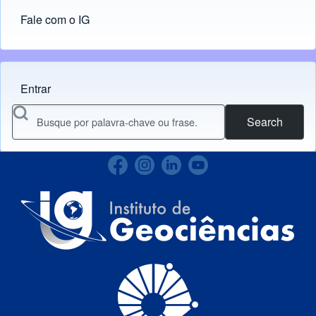
Fale com o IG
Entrar
Menu do usuário
Search