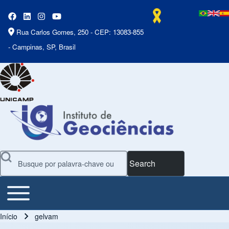
Rua Carlos Gomes, 250 - CEP: 13083-855
- Campinas, SP, Brasil
Search
Toggle main menu
Main Menu
Início
gelvam
Trilha de navegação