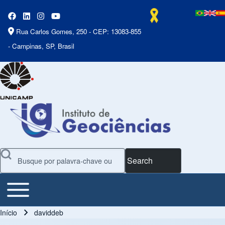
Rua Carlos Gomes, 250 - CEP: 13083-855
- Campinas, SP, Brasil
Search
Toggle main menu
Main Menu
Início
daviddeb
Trilha de navegação