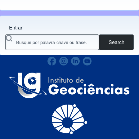
Entrar
Menu do usuário
Search