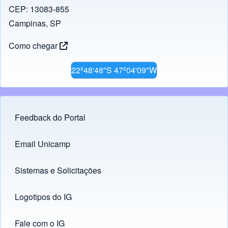
CEP: 13083-855
Campinas, SP
Como chegar
22º48'48"S 47º04'09"W
Feedback do Portal
Footer menu
Email Unicamp
(opens in new tab)
Links
Sistemas e Solicitações
(opens in new tab)
Logotipos do IG
(opens in new tab)
Fale com o IG