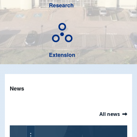
Research
circles_ext
Extension
News
All news