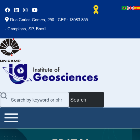
Rua Carlos Gomes, 250 - CEP: 13083-855
- Campinas, SP, Brasil
Search
Toggle main menu
Main Menu
Slideshow
Slide 2 of 7