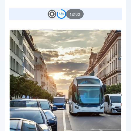
Departamento de Política Científica e
Previous Slide
Next Sl
Tecnológica (DPCT)
#
política científica e tecnológica
‘Well… we keep adapting our labs’:
Interconnected factors shaping vaccine R&D
and production capacity in Brazil