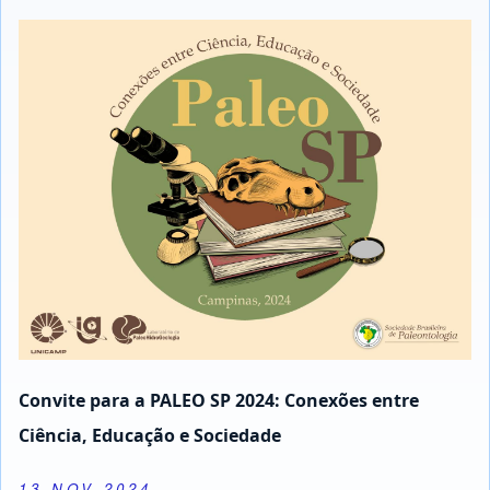
Convite para a PALEO SP 2024: Conexões entre
Ciência, Educação e Sociedade
13 NOV 2024
Full calendar
Register actions
Próximas Defesas
Close or Open tab vvja-pane-80599399-1-pane
Defesa - Kênia Kemp - Doutorado - PPG Ensino
e História de Ciências da Terra - 14/08/2026 -