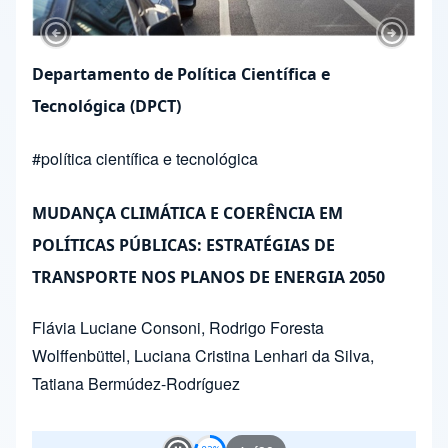
Liz Felix Greco
,
Renan Gonçalves Leonel da Silva
,
André Sica de Campos
,
Janaina Pamplona da Costa
2
of
38
Play and Stop Slideshow
Extension Courses
All courses