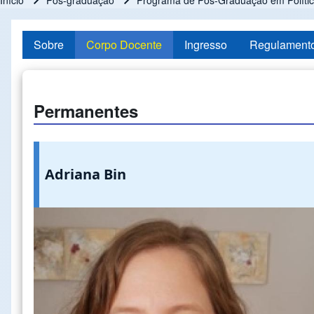
Início
Pós-graduação
Programa de Pós-Graduação em Política
Trilha de navegação
Sobre
Corpo Docente
Ingresso
Regulament
Permanentes
Adriana Bin