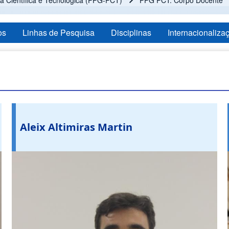
 Científica e Tecnológica (PPG-PCT)
PPG PCT: Corpo Docente
os
Linhas de Pesquisa
Disciplinas
Internacionaliza
Aleix Altimiras Martin