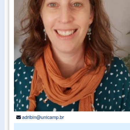
adribin@unicamp.br