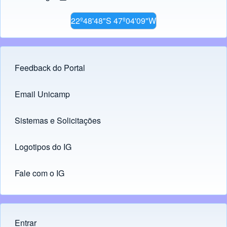
22º48'48"S 47º04'09"W
Feedback do Portal
Footer menu
Email Unicamp
(opens in new tab)
Links
Sistemas e Solicitações
(opens in new tab)
Logotipos do IG
(opens in new tab)
Fale com o IG
Entrar