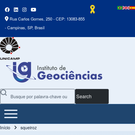
Rua Carlos Gomes, 250 - CEP: 13083-855
- Campinas, SP, Brasil
Search
Toggle main menu
Main Menu
Início
squeiroz
Trilha de navegação