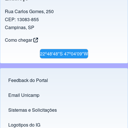
Rua Carlos Gomes, 250
CEP: 13083-855
Campinas, SP
Como chegar
22º48'48"S 47º04'09"W
Feedback do Portal
Footer menu
Email Unicamp
(opens in new tab)
Links
Sistemas e Solicitações
(opens in new tab)
Logotipos do IG
(opens in new tab)