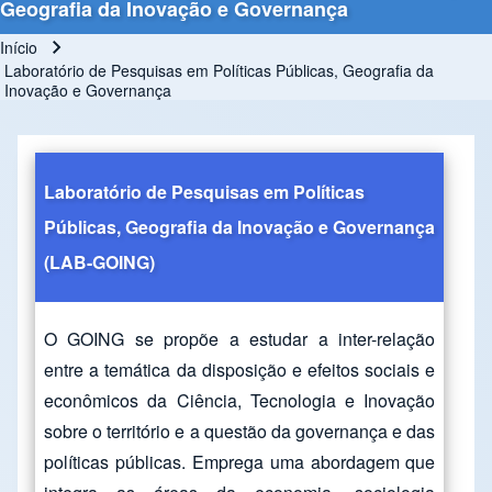
Geografia da Inovação e Governança
Início
Trilha de navegação
Laboratório de Pesquisas em Políticas Públicas, Geografia da
Inovação e Governança
Laboratório de Pesquisas em Políticas
Públicas, Geografia da Inovação e Governança
(LAB-GOING)
O GOING se propõe a estudar a inter-relação
entre a temática da disposição e efeitos sociais e
econômicos da Ciência, Tecnologia e Inovação
sobre o território e a questão da governança e das
políticas públicas. Emprega uma abordagem que