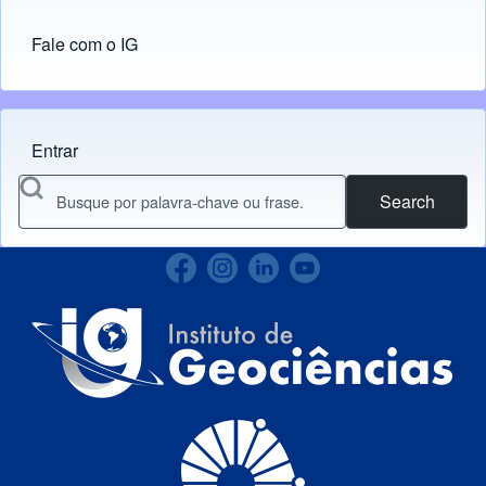
Fale com o IG
Entrar
Menu do usuário
Search