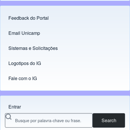
Feedback do Portal
Footer menu
Email Unicamp
(opens in new tab)
Links
Sistemas e Solicitações
(opens in new tab)
Logotipos do IG
(opens in new tab)
Fale com o IG
Entrar
Menu do usuário
Search