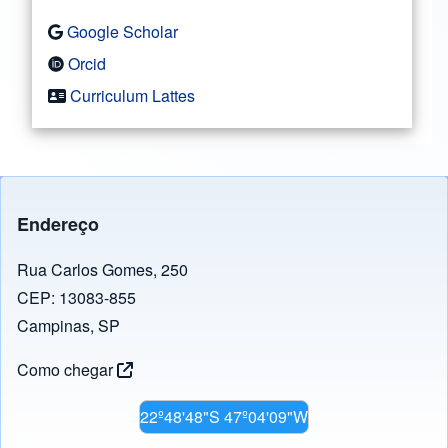
Google Scholar
Orcid
Curriculum Lattes
Endereço
Rua Carlos Gomes, 250
CEP: 13083-855
Campinas, SP
Como chegar
22º48'48"S 47º04'09"W