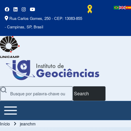
Rua Carlos Gomes, 250 - CEP: 13083-855
- Campinas, SP, Brasil
Search
Toggle main menu
Main Menu
Início
jeanchm
Trilha de navegação