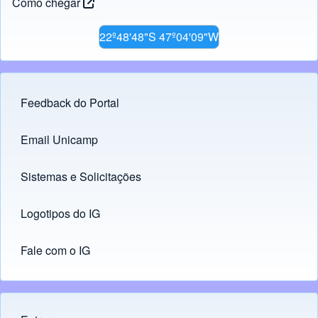
Como chegar
22º48'48"S 47º04'09"W
Feedback do Portal
Footer menu
Email Unicamp
(opens in new tab)
Links
Sistemas e Solicitações
(opens in new tab)
Logotipos do IG
(opens in new tab)
Fale com o IG