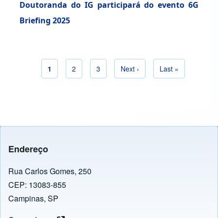
Doutoranda do IG participará do evento 6G
Briefing 2025
Página atual
1
Página
2
Página
3
Próxima página
Next ›
Última página
Last »
Paginação
Endereço
Rua Carlos Gomes, 250
CEP: 13083-855
Campinas, SP