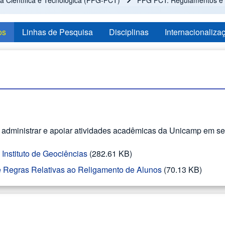
 Científica e Tecnológica (PPG-PCT)
PPG PCT: Regulamentos e 
os
Linhas de Pesquisa
Disciplinas
Internacionaliza
r, administrar e apoiar atividades acadêmicas da Unicamp em se
nstituto de Geociências
(282.61 KB)
e Regras Relativas ao Religamento de Alunos
(70.13 KB)