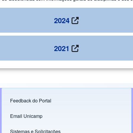
2024
2021
Feedback do Portal
Footer menu
Email Unicamp
(opens in new tab)
Links
Sistemas e Solicitações
(opens in new tab)