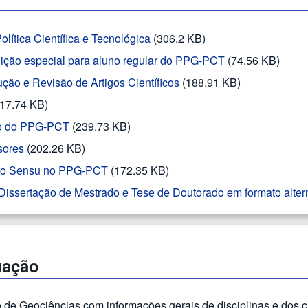
tica Científica e Tecnológica
(306.2 KB)
ição especial para aluno regular do PPG-PCT
(74.56 KB)
ução e Revisão de Artigos Científicos
(188.91 KB)
117.74 KB)
ção do PPG-PCT
(239.73 KB)
sores
(202.26 KB)
Lato Sensu no PPG-PCT
(172.35 KB)
 Dissertação de Mestrado e Tese de Doutorado em formato alter
uação
 de Geociências com informações gerais de disciplinas e dos 