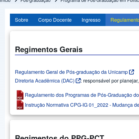
Início
Pós-graduação
Programa de Pós-Graduação em Política
Trilha de navegação
Sobre
Corpo Docente
Ingresso
Regulament
Regimentos Gerais
Regulamento Geral de Pós-graduação da Unicamp
Diretoria Acadêmica (DAC)
: responsável por planeja
Regulamento dos Programas de Pós-Graduação do I
Instrução Normativa CPG-IG 01_2022 - Mudança d
Regimentos do PPG-PCT