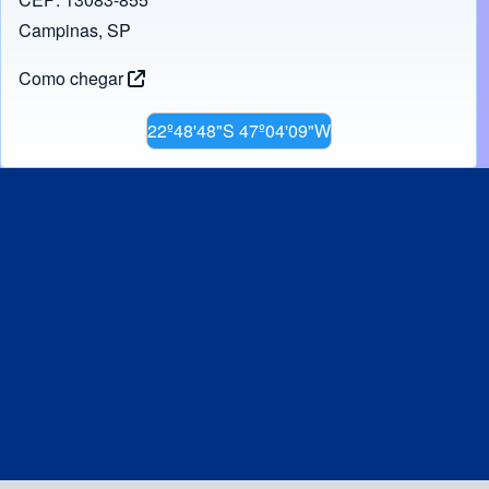
Campinas, SP
Como chegar
22º48'48"S 47º04'09"W