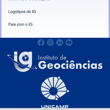
Logotipos do IG
(opens in new tab)
Fale com o IG