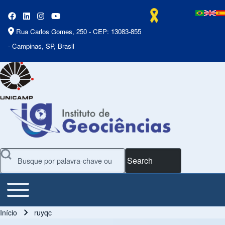
Rua Carlos Gomes, 250 - CEP: 13083-855
- Campinas, SP, Brasil
Search
Toggle main menu
Main Menu
Início
ruyqc
Trilha de navegação