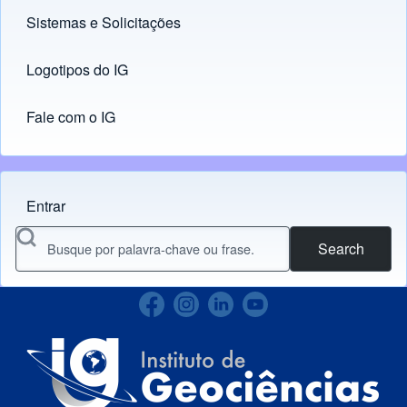
Sistemas e Solicitações
(opens in new tab)
Logotipos do IG
(opens in new tab)
Fale com o IG
Entrar
Menu do usuário
Search