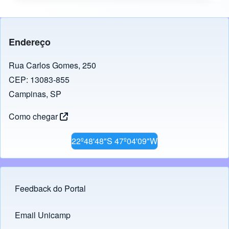
Endereço
Rua Carlos Gomes, 250
CEP: 13083-855
Campinas, SP
Como chegar
22º48'48"S 47º04'09"W
Feedback do Portal
Footer menu
Email Unicamp
(opens in new tab)
Links