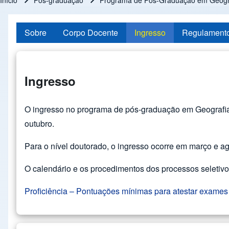
Início
Pós-graduação
Programa de Pós-Graduação em Geogra
Trilha de navegação
Sobre
Corpo Docente
Ingresso
Regulament
Ingresso
O ingresso no programa de pós-graduação em Geografia n
outubro.
Para o nível doutorado, o ingresso ocorre em março e ago
O calendário e os procedimentos dos processos seletivo
Proficiência – Pontuações mínimas para atestar exames