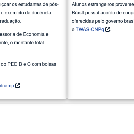
eiçoar os estudantes de pós-
Alunos estrangeiros proveni
o exercício da docência,
Brasil possui acordo de coo
graduação.
oferecidas pelo governo bras
e
TWAS-CNPq
.
sessoria de Economia e
te, o montante total
l do PED B e C com bolsas
nicamp