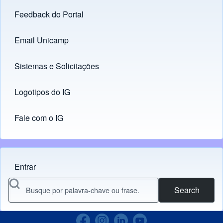
Feedback do Portal
Footer menu
Email Unicamp
(opens in new tab)
Links
Sistemas e Solicitações
(opens in new tab)
Logotipos do IG
(opens in new tab)
Fale com o IG
Entrar
Menu do usuário
Search