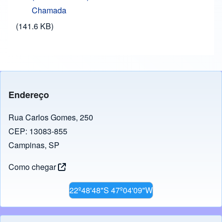
Chamada
(141.6 KB)
Endereço
Rua Carlos Gomes, 250
CEP: 13083-855
Campinas, SP
Como chegar
22º48'48"S 47º04'09"W