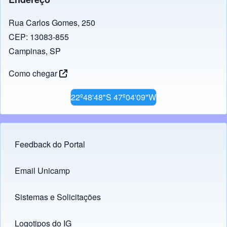
Rua Carlos Gomes, 250
CEP: 13083-855
Campinas, SP
Como chegar
22º48'48"S 47º04'09"W
Feedback do Portal
Footer menu
Email Unicamp
(opens in new tab)
Links
Sistemas e Solicitações
(opens in new tab)
Logotipos do IG
(opens in new tab)