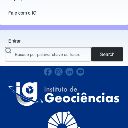
Fale com o IG
Entrar
Menu do usuário
Search