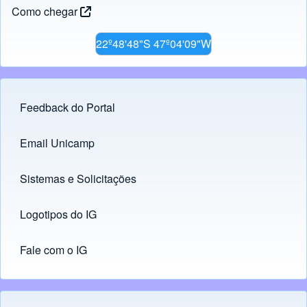
Como chegar
22º48'48"S 47º04'09"W
Feedback do Portal
Footer menu
Email Unicamp
(opens in new tab)
Links
Sistemas e Solicitações
(opens in new tab)
Logotipos do IG
(opens in new tab)
Fale com o IG