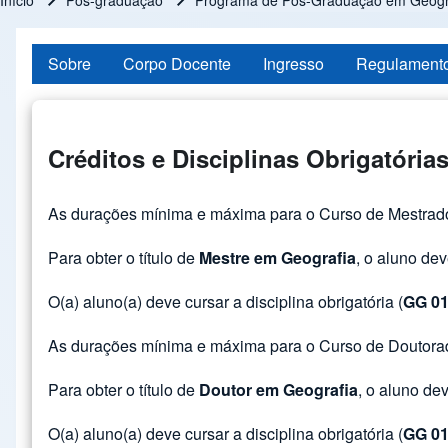
Início
Pós-graduação
Programa de Pós-Graduação em Geogra
Trilha de navegação
Sobre
Corpo Docente
Ingresso
Regulament
Créditos e Disciplinas Obrigatória
As durações mínima e máxima para o Curso de Mestrado
Para obter o título de
Mestre em Geografia
, o aluno dev
O(a) aluno(a) deve cursar a disciplina obrigatória (
GG 01
As durações mínima e máxima para o Curso de Doutorad
Para obter o título de
Doutor em Geografia
, o aluno de
O(a) aluno(a) deve cursar a disciplina obrigatória (
GG 01