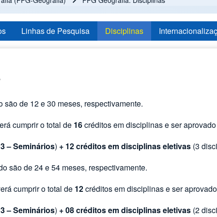
fia (PPG-Geografia)
PPG Geografia: Disciplinas
os
Linhas de Pesquisa
Disciplinas
Internacionaliza
s
 são de 12 e 30 meses, respectivamente.
erá cumprir o total de
16
créditos em disciplinas e ser aprovado
3 – Seminários
)
+ 12 créditos em disciplinas eletivas
(3 disc
o são de 24 e 54 meses, respectivamente.
verá cumprir o total de
12
créditos em disciplinas e ser aprovado
3 – Seminários
)
+ 08 créditos em disciplinas eletivas
(2 disc