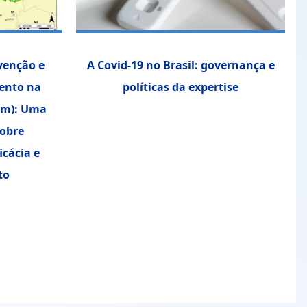
venção e
A Covid-19 no Brasil: governança e
ento na
políticas da expertise
Am): Uma
sobre
icácia e
to
a