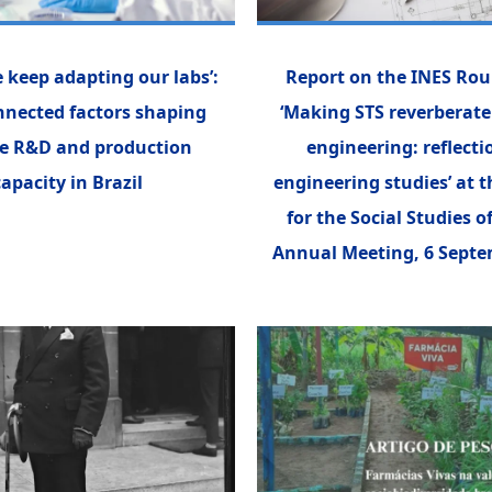
 keep adapting our labs’:
Report on the INES Rou
nnected factors shaping
‘Making STS reverberat
ne R&D and production
engineering: reflecti
capacity in Brazil
engineering studies’ at t
for the Social Studies o
Annual Meeting, 6 Septe