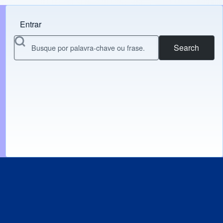
Entrar
Menu do usuário
Search