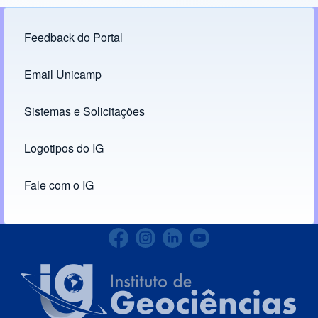
Feedback do Portal
Footer menu
Email Unicamp
(opens in new tab)
Links
Sistemas e Solicitações
(opens in new tab)
Logotipos do IG
(opens in new tab)
Fale com o IG