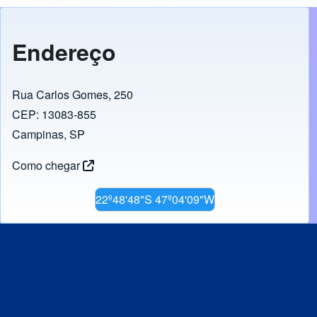
Endereço
Rua Carlos Gomes, 250
CEP: 13083-855
Campinas, SP
Como chegar
22º48'48"S 47º04'09"W