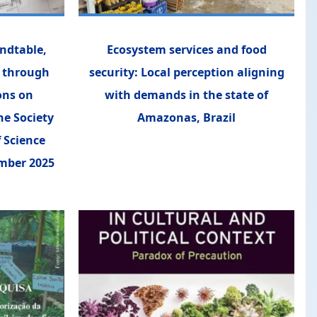
ndtable,
Ecosystem services and food
e through
security: Local perception aligning
ons on
with demands in the state of
he Society
Amazonas, Brazil
f Science
mber 2025