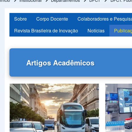
Início
Institucional
Departamentos
DPCT
DPCT: Publ
Trilha de navegação
Sobre
Corpo Docente
Colaboradores e Pesquis
Revista Brasileira de Inovação
Notícias
Publica
Artigos Acadêmicos