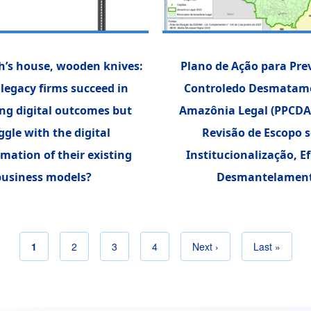
h’s house, wooden knives:
Plano de Ação para Pre
legacy firms succeed in
Controledo Desmatam
ng digital outcomes but
Amazônia Legal (PPCD
ggle with the digital
Revisão de Escopo 
mation of their existing
Institucionalização, Ef
business models?
Desmantelamen
Página atual
1
Página
2
Página
3
Página
4
Próxima página
Next ›
Última págin
Last »
Paginação