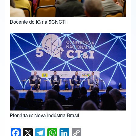
Docente do IG na 5CNCTI
Plenária 5: Nova Indústria Brasil
F
X
T
W
Li
C