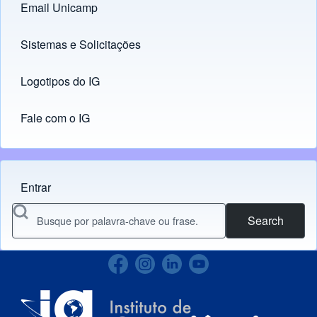
Email Unicamp
(opens in new tab)
Links
Sistemas e Solicitações
(opens in new tab)
Logotipos do IG
(opens in new tab)
Fale com o IG
Entrar
Menu do usuário
Search