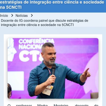
estratégias de integração entre ciência e sociedade
na 5CNCTI
Início
Notícias
Trilha de navegação
Docente do IG coordena painel que discute estratégias de
integração entre ciência e sociedade na 5CNCTI
O professor Marko Monteiro, docente do