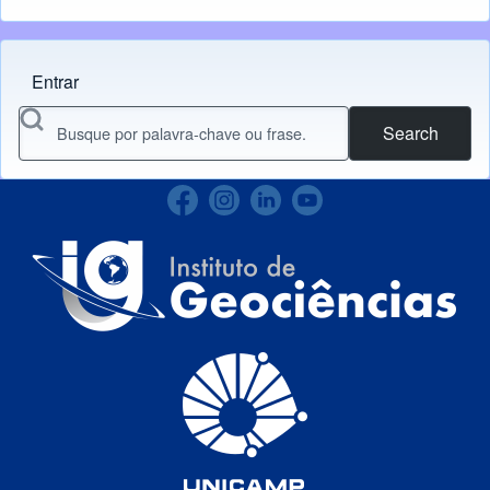
Entrar
Menu do usuário
Search