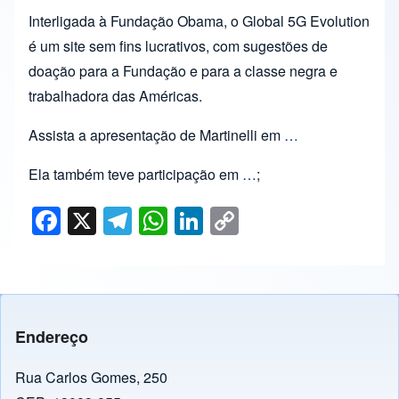
Interligada à Fundação Obama, o Global 5G Evolution
é um site sem fins lucrativos, com sugestões de
doação para a Fundação e para a classe negra e
trabalhadora das Américas.
Assista a apresentação de Martinelli em
…
Ela também teve participação em
…
;
F
X
T
W
Li
C
a
el
h
n
o
c
e
at
k
p
e
gr
s
e
y
b
a
A
dI
Li
Endereço
o
m
p
n
n
o
p
k
Rua Carlos Gomes, 250