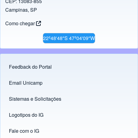
CEP: 13083-855
k
Campinas, SP
Como chegar
22º48'48"S 47º04'09"W
Feedback do Portal
Footer menu
Email Unicamp
(opens in new tab)
Links
Sistemas e Solicitações
(opens in new tab)
Logotipos do IG
(opens in new tab)
Fale com o IG