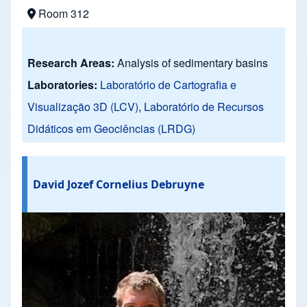
Room 312
Research Areas:
Analysis of sedimentary basins
Laboratories:
Laboratório de Cartografia e
Visualização 3D (LCV)
,
Laboratório de Recursos
Didáticos em Geociências (LRDG)
David Jozef Cornelius Debruyne