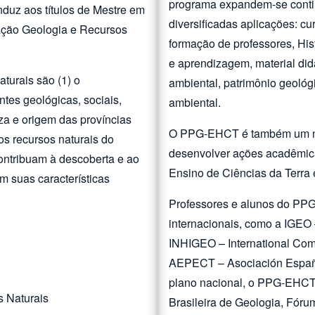
programa expandem-se contin
duz aos títulos de Mestre em
diversificadas aplicações: cu
ação Geologia e Recursos
formação de professores, Hist
e aprendizagem, material di
turais são (1) o
ambiental, patrimônio geológ
tes geológicas, sociais,
ambiental.
eza e origem das províncias
O PPG-EHCT é também um nú
os recursos naturais do
desenvolver ações acadêmica
contribuam à descoberta e ao
Ensino de Ciências da Terra 
m suas características
Professores e alunos do PP
internacionais, como a IGEO 
INHIGEO – International Comm
AEPECT – Asociación Español
plano nacional, o PPG-EHCT
s Naturais
Brasileira de Geologia, Fór