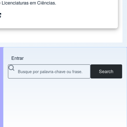
Licenciaturas em Ciências.
Entrar
Menu do usuário
Search