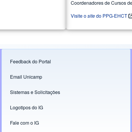
Coordenadores de Cursos de 
Visite o
site
do PPG-EHCT
Feedback do Portal
Footer menu
Email Unicamp
(opens in new tab)
Links
Sistemas e Solicitações
(opens in new tab)
Logotipos do IG
(opens in new tab)
Fale com o IG