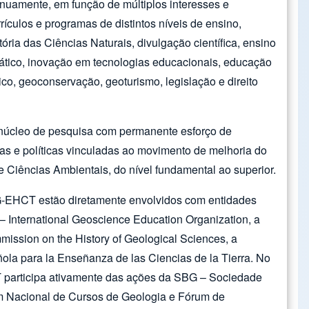
uamente, em função de múltiplos interesses e
rrículos e programas de distintos níveis de ensino,
ória das Ciências Naturais, divulgação científica, ensino
dático, inovação em tecnologias educacionais, educação
ico, geoconservação, geoturismo, legislação e direito
cleo de pesquisa com permanente esforço de
s e políticas vinculadas ao movimento de melhoria do
e Ciências Ambientais, do nível fundamental ao superior.
G-EHCT estão diretamente envolvidos com entidades
– International Geoscience Education Organization, a
ission on the History of Geological Sciences, a
a para la Enseñanza de las Ciencias de la Tierra. No
 participa ativamente das ações da SBG – Sociedade
um Nacional de Cursos de Geologia e Fórum de