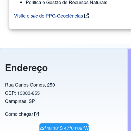
Política e Gestão de Recursos Naturais
Visite o
site
do PPG-Geociências
Endereço
Rua Carlos Gomes, 250
CEP: 13083-855
Campinas, SP
Como chegar
22º48'48"S 47º04'09"W