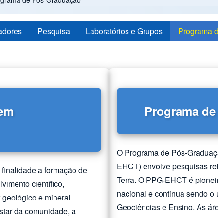
grama de Pós-Graduação
adores
Pesquisa
Laboratórios e Grupos
Programa 
 em
Programa de
O Programa de Pós-Graduação
EHCT) envolve pesquisas rel
finalidade a formação de
Terra. O PPG-EHCT é pionei
vimento científico,
nacional e continua sendo o 
r geológico e mineral
Geociências e Ensino. As ár
estar da comunidade, a