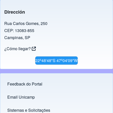
Dirección
Rua Carlos Gomes, 250
CEP: 13083-855
Campinas, SP
¿Cómo llegar?
22º48'48"S 47º04'09"W
Feedback do Portal
Footer menu
Email Unicamp
(opens in new tab)
Links
Sistemas e Solicitações
(opens in new tab)