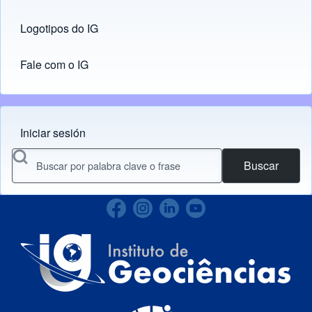
Logotipos do IG
(opens in new tab)
Fale com o IG
Iniciar sesión
Menu do usuário
Buscar