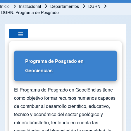
Inicio
Institucional
Departamentos
DGRN
Ruta de navegación
DGRN: Programa de Posgrado
Programa de Posgrado en
Geociências
El Programa de Posgrado en Geociências tiene
como objetivo formar recursos humanos capaces
de contribuir al desarrollo científico, educativo,
técnico y económico del sector geológico y
minero brasileño, teniendo en cuenta las
necesidades y el bienestar de la comunidad, la