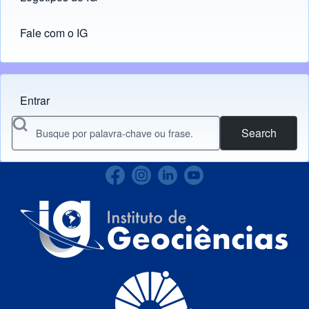
Fale com o IG
Entrar
Menu do usuário
Search