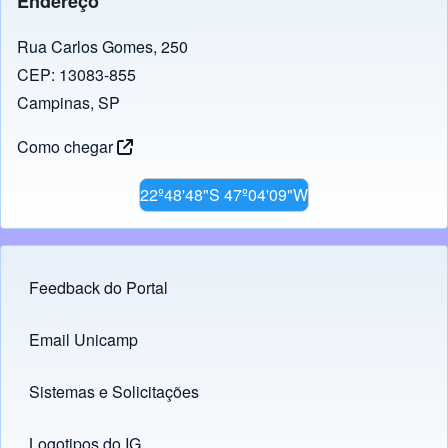
Endereço
Rua Carlos Gomes, 250
CEP: 13083-855
Campinas, SP
Como chegar
22º48'48"S 47º04'09"W
Feedback do Portal
Footer menu
Email Unicamp
(opens in new tab)
Links
Sistemas e Solicitações
(opens in new tab)
Logotipos do IG
(opens in new tab)