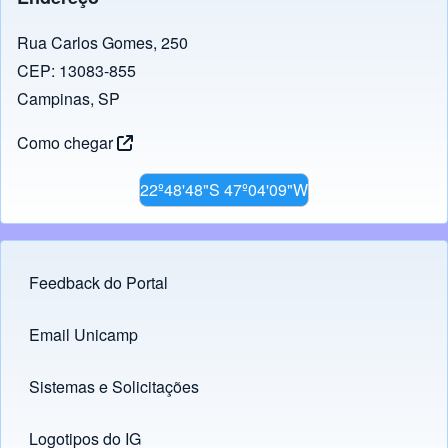
Rua Carlos Gomes, 250
CEP: 13083-855
Campinas, SP
Como chegar
22º48'48"S 47º04'09"W
Feedback do Portal
Footer menu
Email Unicamp
(opens in new tab)
Links
Sistemas e Solicitações
(opens in new tab)
Logotipos do IG
(opens in new tab)