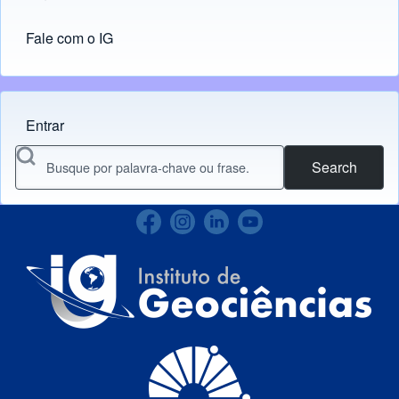
Fale com o IG
Entrar
Menu do usuário
Search