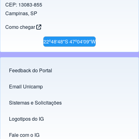
CEP: 13083-855
Campinas, SP
Como chegar
22º48'48"S 47º04'09"W
Feedback do Portal
Footer menu
Email Unicamp
(opens in new tab)
Links
Sistemas e Solicitações
(opens in new tab)
Logotipos do IG
(opens in new tab)
Fale com o IG