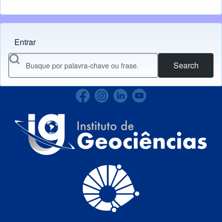
Entrar
Menu do usuário
Search