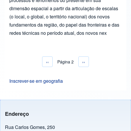
processos e fenômenos do presente em sua
dimensão espacial a partir da articulação de escalas
(o local, o global, o território nacional) dos novos
fundamentos da região, do papel das fronteiras e das
redes técnicas no período atual, dos novos nex
Página anterior
‹‹
Página 2
Próxima página
››
Paginação
Inscrever-se em geografia
Endereço
Rua Carlos Gomes, 250