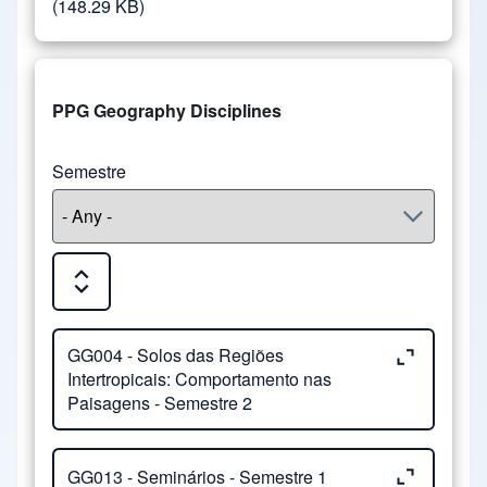
(148.29 KB)
PPG Geography Disciplines
Semestre
Expand or Collapse all sections
Close or Open tab vvja-pane-80286820-1-pane
GG004 - Solos das Regiões
Intertropicais: Comportamento nas
Paisagens - Semestre 2
Close or Open tab vvja-pane-80286820-2-pane
Núcleo:
Geografia
GG013 - Seminários - Semestre 1