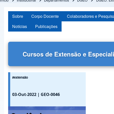
Início
Institucional
Departamentos
DGEO
DGEO: Ext
Trilha de navegação
Sobre
Corpo Docente
Colaboradores e Pesquis
Notícias
Publicações
Cursos de Extensão e Especial
#extensão
03-Out-2022
| GEO-0046