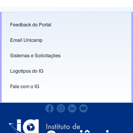
Feedback do Portal
Footer menu
Email Unicamp
(opens in new tab)
Links
Sistemas e Solicitações
(opens in new tab)
Logotipos do IG
(opens in new tab)
Fale com o IG