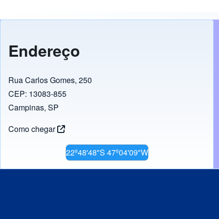
Endereço
Rua Carlos Gomes, 250
CEP: 13083-855
Campinas, SP
Como chegar
22º48'48"S 47º04'09"W