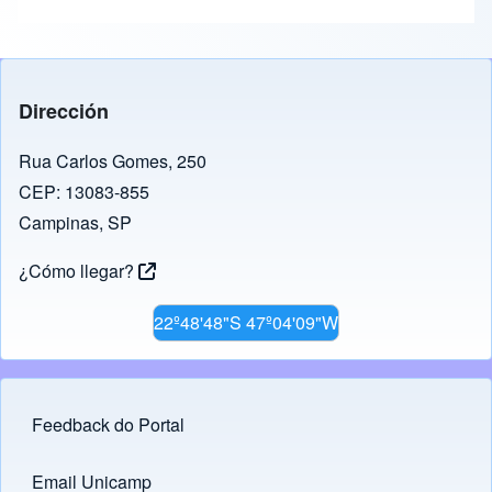
Dirección
Rua Carlos Gomes, 250
CEP: 13083-855
Campinas, SP
¿Cómo llegar?
22º48'48"S 47º04'09"W
Feedback do Portal
Footer menu
Email Unicamp
(opens in new tab)
Links