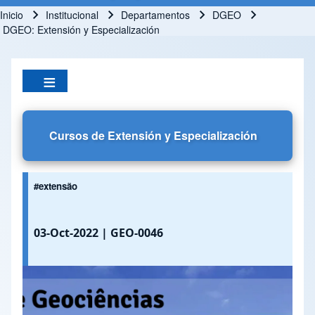
Inicio
Institucional
Departamentos
DGEO
Ruta de navegación
DGEO: Extensión y Especialización
Cursos de Extensión y Especialización
#extensão
03-Oct-2022
| GEO-0046