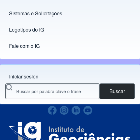
Sistemas e Solicitações
(opens in new tab)
Logotipos do IG
(opens in new tab)
Fale com o IG
Iniciar sesión
Menu do usuário
Buscar