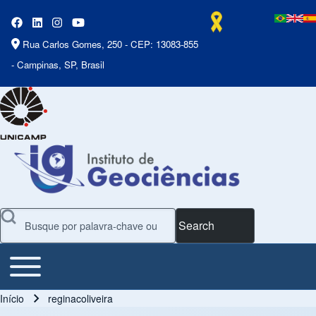
Rua Carlos Gomes, 250 - CEP: 13083-855
- Campinas, SP, Brasil
Search
Toggle main menu
Main Menu
Início
reginacoliveira
Trilha de navegação