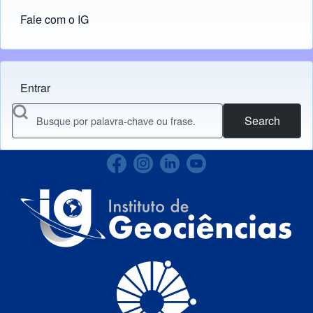
Fale com o IG
Entrar
Menu do usuário
Search