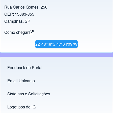
Rua Carlos Gomes, 250
CEP: 13083-855
Campinas, SP
Como chegar
22º48'48"S 47º04'09"W
Feedback do Portal
Footer menu
Email Unicamp
(opens in new tab)
Links
Sistemas e Solicitações
(opens in new tab)
Logotipos do IG
(opens in new tab)