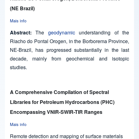
(NE Brazil)
Mais info
about A complex history of extension, subduction and collisi
Abstract:
The
geodynamic
understanding of the
Riacho do Pontal Orogen, in the Borborema Province,
NE-Brazil, has progressed substantially in the last
decade, mainly from geochemical and isotopic
studies.
A Comprehensive Compilation of Spectral
Libraries for Petroleum Hydrocarbons (PHC)
Encompassing VNIR-SWIR-TIR Ranges
Mais info
about A Comprehensive Compilation of Spectral Libraries f
Remote detection and mapping of surface materials