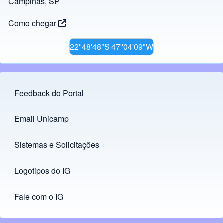
Campinas, SP
Como chegar
22º48'48"S 47º04'09"W
Feedback do Portal
Footer menu
Email Unicamp
(opens in new tab)
Links
Sistemas e Solicitações
(opens in new tab)
Logotipos do IG
(opens in new tab)
Fale com o IG