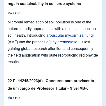
regain sustainability in soil-crop systems
Mais info
about 18 - Mycorrhiza-assisted phytoremediation and food secur
Microbial remediation of soil pollution is one of the
nature-friendly approaches, with a minimal impact on
soil health. Introducing
arbuscular mycorrhizal fungi
(AMF) into the process of
phytoremediation
is fast
gaining global research attention and consequently
the field application with quite reproducing regionwide
results.
22-P- 44245/2023(d) - Concurso para provimento
de um cargo de Professor Titular - Nível MS-6
Mais info
about 22-P- 44245/2023(d) - Concurso para provimento de um c