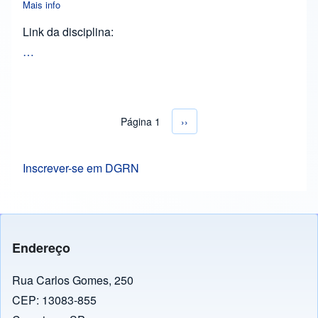
Mais info
about Abertura de inscrição para disciplina de graduação "Qua
Link da disciplina:
…
Página 1
Próxima página
››
Paginação
Inscrever-se em DGRN
Endereço
Rua Carlos Gomes, 250
CEP: 13083-855