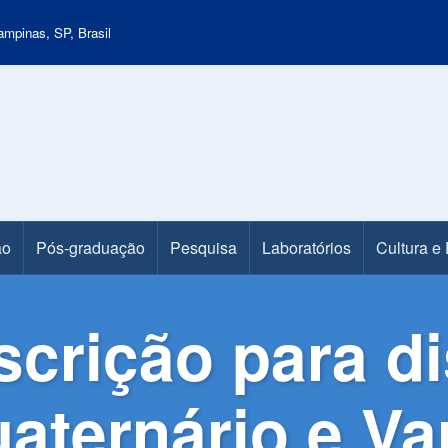
mpinas, SP, Brasil
ão
Pós-graduação
Pesquisa
Laboratórios
Cultura e
scrição para di
aternário e Va