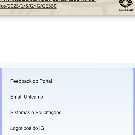
Feedback do Portal
Footer menu
Email Unicamp
(opens in new tab)
Links
Sistemas e Solicitações
(opens in new tab)
Logotipos do IG
(opens in new tab)