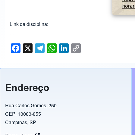
Link da disciplina:
…
F
X
T
W
Li
C
a
el
h
n
o
c
e
at
k
p
e
gr
s
e
y
b
a
A
dI
Li
Endereço
o
m
p
n
n
o
p
k
Rua Carlos Gomes, 250
k
CEP: 13083-855
Campinas, SP