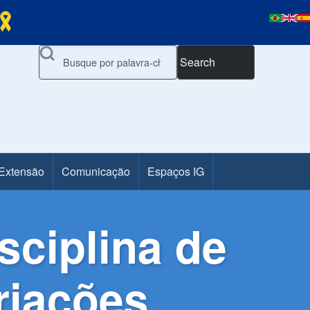
Search
 Extensão
Comunicação
Espaços IG
sciplina de
riações