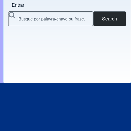
Entrar
Menu do usuário
Search