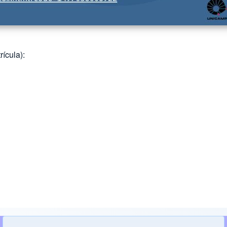
ícula):