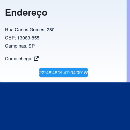
e
gr
s
e
y
b
a
A
dI
Li
Endereço
o
m
p
n
n
o
p
k
Rua Carlos Gomes, 250
k
CEP: 13083-855
Campinas, SP
Como chegar
22º48'48"S 47º04'09"W