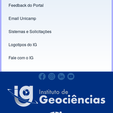
Feedback do Portal
Footer menu
Email Unicamp
(opens in new tab)
Links
Sistemas e Solicitações
(opens in new tab)
Logotipos do IG
(opens in new tab)
Fale com o IG