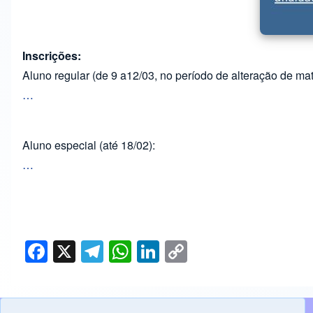
Inscrições:
Aluno regular (de 9 a12/03, no período de alteração de matr
…
Aluno especial (até 18/02):
…
F
X
T
W
Li
C
a
el
h
n
o
c
e
at
k
p