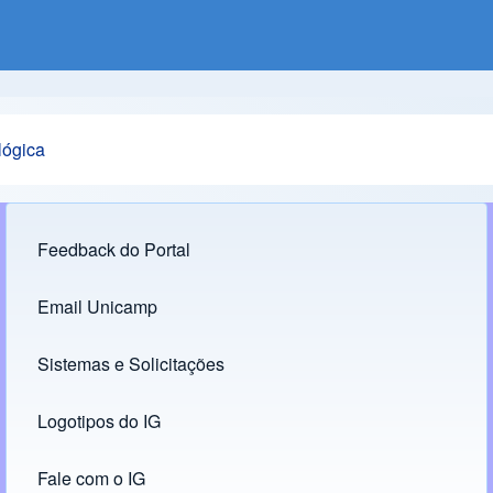
lógica
Feedback do Portal
Footer menu
Email Unicamp
(opens in new tab)
Links
Sistemas e Solicitações
(opens in new tab)
Logotipos do IG
(opens in new tab)
Fale com o IG