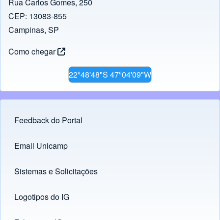
Rua Carlos Gomes, 250
CEP: 13083-855
Campinas, SP
Como chegar
22º48'48"S 47º04'09"W
Feedback do Portal
Footer menu
Email Unicamp
(opens in new tab)
Links
Sistemas e Solicitações
(opens in new tab)
Logotipos do IG
(opens in new tab)