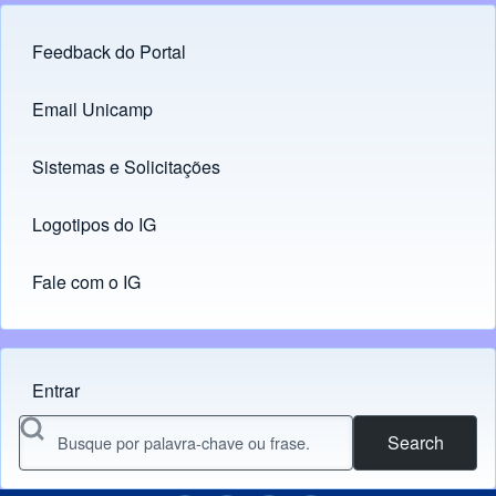
Feedback do Portal
Footer menu
Email Unicamp
(opens in new tab)
Links
Sistemas e Solicitações
(opens in new tab)
Logotipos do IG
(opens in new tab)
Fale com o IG
Entrar
Menu do usuário
Search