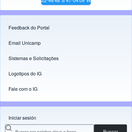
22º48'48"S 47º04'09"W
Feedback do Portal
Footer menu
Email Unicamp
(opens in new tab)
Links
Sistemas e Solicitações
(opens in new tab)
Logotipos do IG
(opens in new tab)
Fale com o IG
Iniciar sesión
Menu do usuário
Buscar